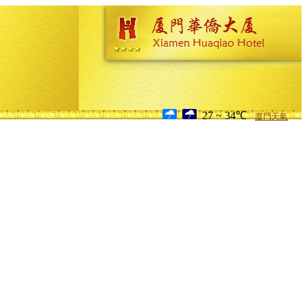
27 ~ 34℃
廈門天氣