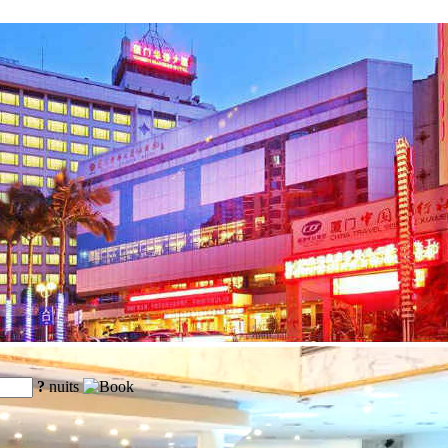
?
nuits