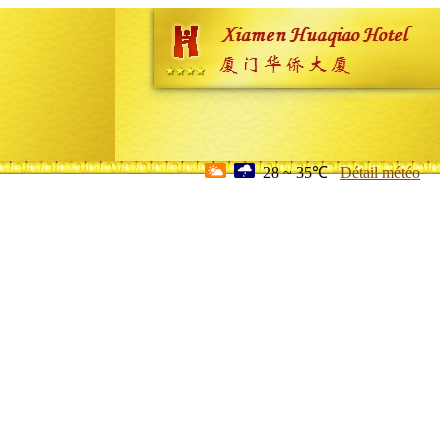
28 ~ 35℃
Détail météo