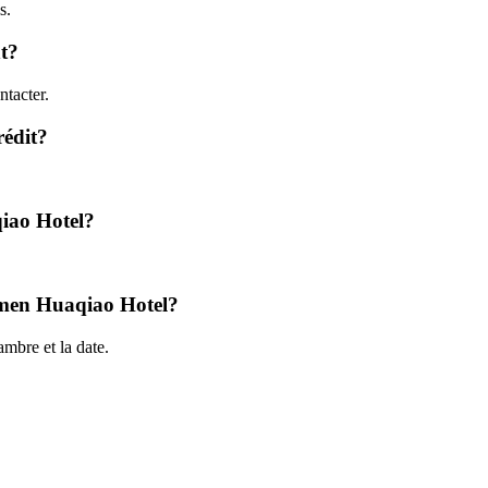
s.
t?
tacter.
rédit?
qiao Hotel?
Xiamen Huaqiao Hotel?
mbre et la date.