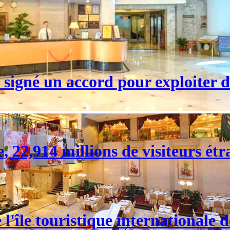
signé un accord pour exploiter d
 22,914 millions de visiteurs étr
l'île touristique internationale 