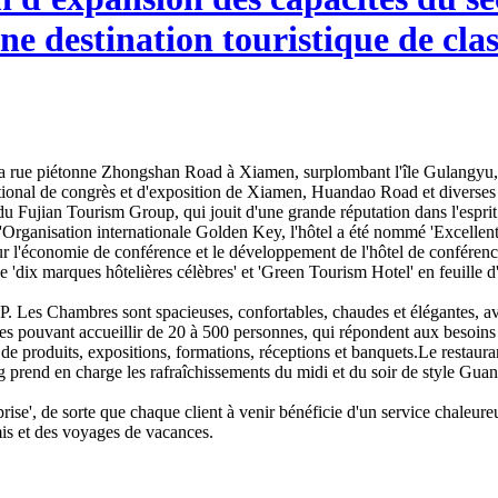
ne destination touristique de cla
é de la rue piétonne Zhongshan Road à Xiamen, surplombant l'île Gulangyu
ational de congrès et d'exposition de Xiamen, Huandao Road et diverses a
Fujian Tourism Group, qui jouit d'une grande réputation dans l'esprit 
l'Organisation internationale Golden Key, l'hôtel a été nommé 'Excelle
ur l'économie de conférence et le développement de l'hôtel de confére
 de 'dix marques hôtelières célèbres' et 'Green Tourism Hotel' en feuille
P. Les Chambres sont spacieuses, confortables, chaudes et élégantes, av
lles pouvant accueillir de 20 à 500 personnes, qui répondent aux besoins 
de produits, expositions, formations, réceptions et banquets.Le restaura
rend en charge les rafraîchissements du midi et du soir de style Guang
prise', de sorte que chaque client à venir bénéficie d'un service chaleure
mis et des voyages de vacances.