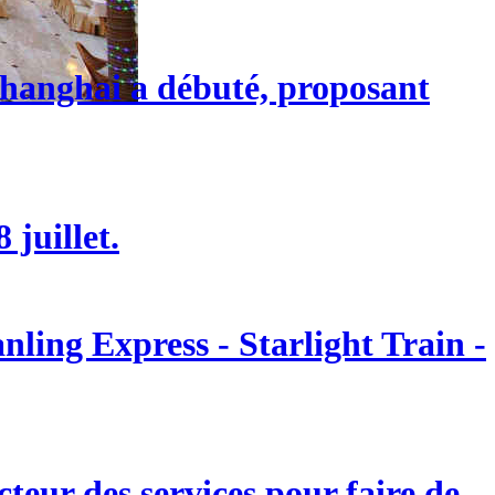
 Shanghai a débuté, proposant
 juillet.
ling Express - Starlight Train -
eur des services pour faire de