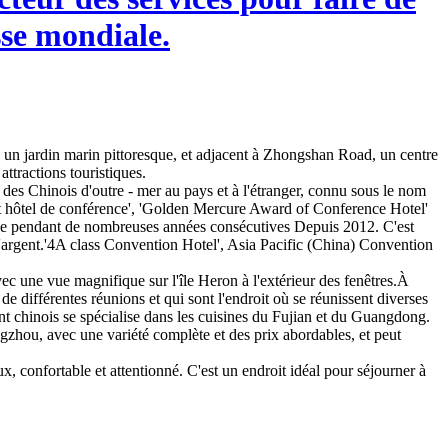
sse mondiale.
, un jardin marin pittoresque, et adjacent à Zhongshan Road, un centre
ttractions touristiques.
des Chinois d'outre - mer au pays et à l'étranger, connu sous le nom
nt hôtel de conférence', 'Golden Mercure Award of Conference Hotel'
nce pendant de nombreuses années consécutives Depuis 2012. C'est
 d'argent.'4A class Convention Hotel', Asia Pacific (China) Convention
ec une vue magnifique sur l'île Heron à l'extérieur des fenêtres.À
de différentes réunions et qui sont l'endroit où se réunissent diverses
nt chinois se spécialise dans les cuisines du Fujian et du Guangdong.
zhou, avec une variété complète et des prix abordables, et peut
ux, confortable et attentionné. C'est un endroit idéal pour séjourner à