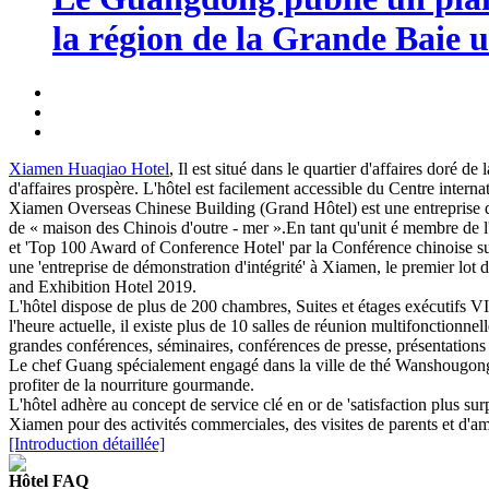
la région de la Grande Baie u
Xiamen Huaqiao Hotel
, Il est situé dans le quartier d'affaires dor
d'affaires prospère. L'hôtel est facilement accessible du Centre intern
Xiamen Overseas Chinese Building (Grand Hôtel) est une entreprise du 
de « maison des Chinois d'outre - mer ».En tant qu'unit é membre de 
et 'Top 100 Award of Conference Hotel' par la Conférence chinoise s
une 'entreprise de démonstration d'intégrité' à Xiamen, le premier lot
and Exhibition Hotel 2019.
L'hôtel dispose de plus de 200 chambres, Suites et étages exécutifs VI
l'heure actuelle, il existe plus de 10 salles de réunion multifonctionne
grandes conférences, séminaires, conférences de presse, présentations 
Le chef Guang spécialement engagé dans la ville de thé Wanshougong p
profiter de la nourriture gourmande.
L'hôtel adhère au concept de service clé en or de 'satisfaction plus sur
Xiamen pour des activités commerciales, des visites de parents et d'a
[Introduction détaillée]
Hôtel FAQ