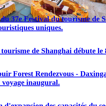
e du 37e Festival du tourisme de
ouristiques uniques.
 tourisme de Shanghai débute le 8
buir Forest Rendezvous - Daxingan
n voyage inaugural.
d'expansion des capacités du sect