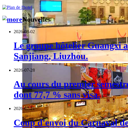
Nouvelles
2026-08-02
Le groupe hôtelier Guangxi a 
Sanjiang, Liuzhou.
2026-07-28
Au cours du premier semestre,
dont 77,7 % sans visa.
2026-07-21
Coup d'envoi du Carnaval de 