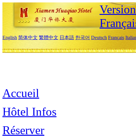
Versio
Françai
English
简体中文
繁體中文
日本語
한국어
Deutsch
Français
Itali
Accueil
Hôtel Infos
Réserver