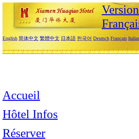
Versio
Françai
English
简体中文
繁體中文
日本語
한국어
Deutsch
Français
Itali
Accueil
Hôtel Infos
Réserver