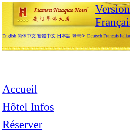
Versio
Françai
English
简体中文
繁體中文
日本語
한국어
Deutsch
Français
Itali
Accueil
Hôtel Infos
Réserver