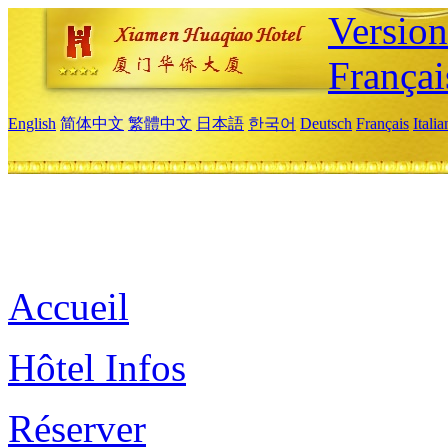
Versio
Françai
English
简体中文
繁體中文
日本語
한국어
Deutsch
Français
Itali
Accueil
Hôtel Infos
Réserver