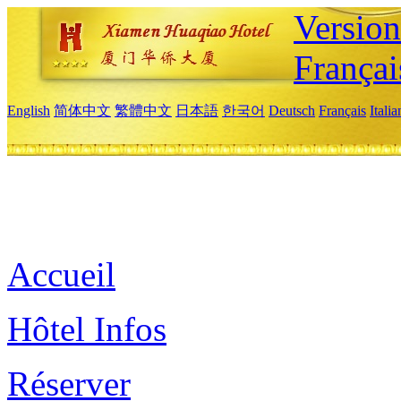
Versio
Françai
English
简体中文
繁體中文
日本語
한국어
Deutsch
Français
Itali
Accueil
Hôtel Infos
Réserver