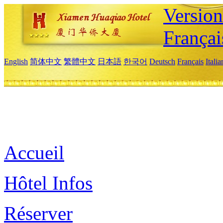
Versio
Françai
English
简体中文
繁體中文
日本語
한국어
Deutsch
Français
Itali
Accueil
Hôtel Infos
Réserver