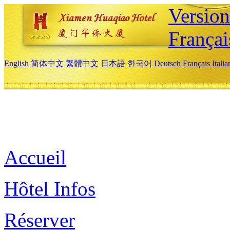
Versio
Françai
English
简体中文
繁體中文
日本語
한국어
Deutsch
Français
Itali
Accueil
Hôtel Infos
Réserver