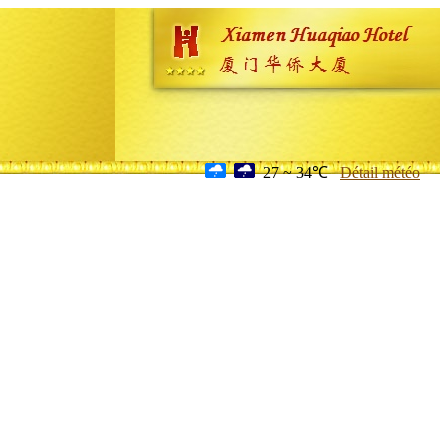
27 ~ 34℃
Détail météo