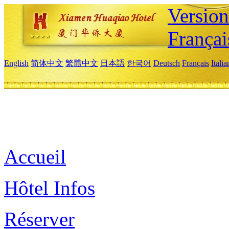
Versio
Françai
English
简体中文
繁體中文
日本語
한국어
Deutsch
Français
Itali
Accueil
Hôtel Infos
Réserver