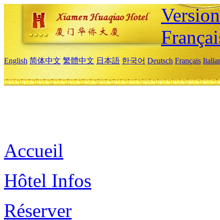
Versio
Françai
English
简体中文
繁體中文
日本語
한국어
Deutsch
Français
Itali
Accueil
Hôtel Infos
Réserver