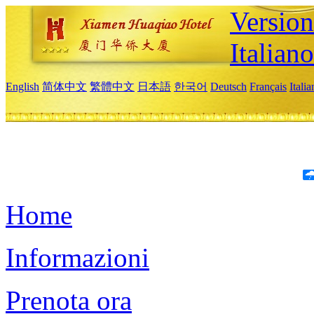
Version
Italiano
English
简体中文
繁體中文
日本語
한국어
Deutsch
Français
Itali
Home
Informazioni
Prenota ora