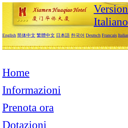
Version
Italiano
English
简体中文
繁體中文
日本語
한국어
Deutsch
Français
Itali
Home
Informazioni
Prenota ora
Dotazioni