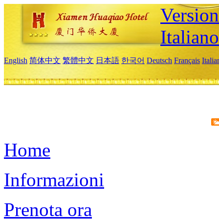
Version
Italiano
English
简体中文
繁體中文
日本語
한국어
Deutsch
Français
Itali
Home
Informazioni
Prenota ora