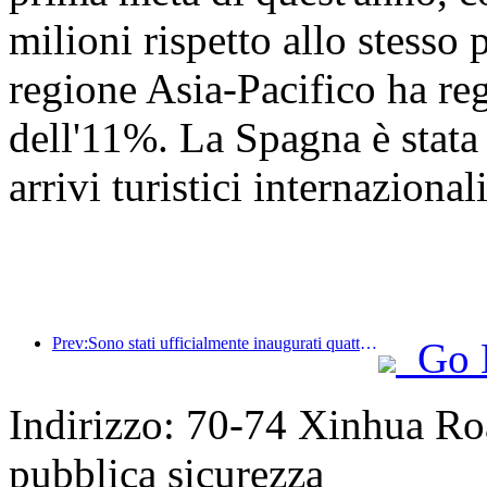
milioni rispetto allo stesso
regione Asia-Pacifico ha re
dell'11%. La Spagna è stata 
arrivi turistici internazionali
Prev:Sono stati ufficialmente inaugurati quattro luoghi culturali, tra cui la nuova 'Jinling Poetry Hall' nella zona panoramica del lago Xuanwu a Nanchino.
Go 
Indirizzo: 70-74 Xinhua Roa
pubblica sicurezza