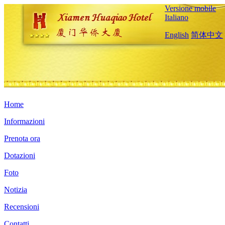
Versione mobile
Italiano
English
简体中文
Home
Informazioni
Prenota ora
Dotazioni
Foto
Notizia
Recensioni
Contatti