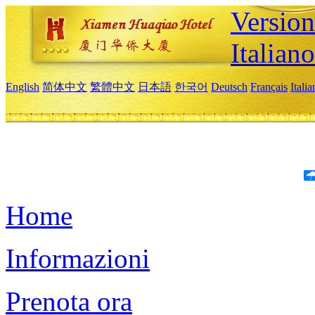
Version
Italiano
English
简体中文
繁體中文
日本語
한국어
Deutsch
Français
Itali
Home
Informazioni
Prenota ora