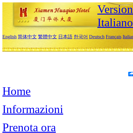
Version
Italiano
English
简体中文
繁體中文
日本語
한국어
Deutsch
Français
Itali
Home
Informazioni
Prenota ora