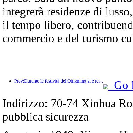
integrerà residenze di lusso,
il tempo libero, contribuend
commercio e del turismo cult
Prev:Durante le festività del Qingming si è registrato un aumento dei viaggi dovuto alle lunghe ferie, con gite e visite ai fiori che hanno portato a un aumento del numero di visitatori in molte città.
Go 
Indirizzo: 70-74 Xinhua Roa
pubblica sicurezza