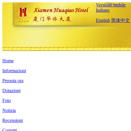
Versione mobile
Italiano
English
简体中文
Home
Informazioni
Prenota ora
Dotazioni
Foto
Notizia
Recensioni
Contatti