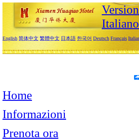
Version
Italiano
English
简体中文
繁體中文
日本語
한국어
Deutsch
Français
Itali
Home
Informazioni
Prenota ora