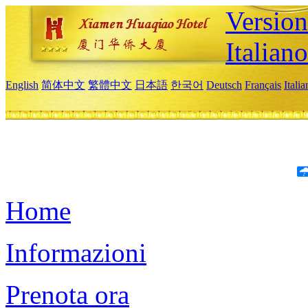
Version
Italiano
English
简体中文
繁體中文
日本語
한국어
Deutsch
Français
Itali
Home
Informazioni
Prenota ora