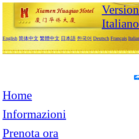
Version
Italiano
English
简体中文
繁體中文
日本語
한국어
Deutsch
Français
Itali
Home
Informazioni
Prenota ora