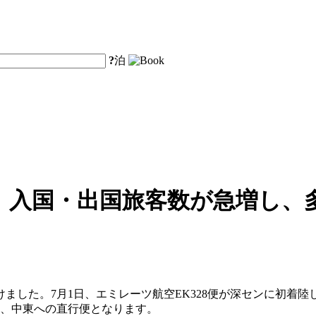
?
泊
、入国・出国旅客数が急増し、
ました。7月1日、エミレーツ航空EK328便が深センに初着
カ、中東への直行便となります。