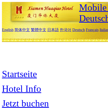
Mobile 
Deutsc
English
简体中文
繁體中文
日本語
한국어
Deutsch
Français
Itali
Startseite
Hotel Info
Jetzt buchen