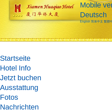
Mobile ve
Deutsch
English
简体中文
繁體
Startseite
Hotel Info
Jetzt buchen
Ausstattung
Fotos
Nachrichten