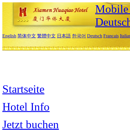
Mobile 
Deutsc
English
简体中文
繁體中文
日本語
한국어
Deutsch
Français
Itali
Startseite
Hotel Info
Jetzt buchen