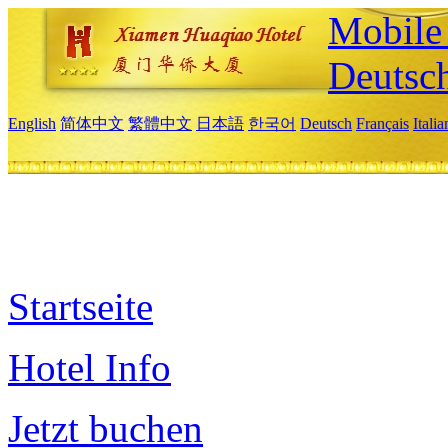
Mobile 
Deutsc
English
简体中文
繁體中文
日本語
한국어
Deutsch
Français
Itali
Startseite
Hotel Info
Jetzt buchen