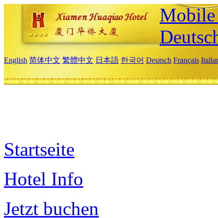
Mobile 
Deutsc
English
简体中文
繁體中文
日本語
한국어
Deutsch
Français
Itali
Startseite
Hotel Info
Jetzt buchen