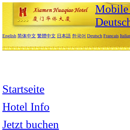
Mobile 
Deutsc
English
简体中文
繁體中文
日本語
한국어
Deutsch
Français
Itali
Startseite
Hotel Info
Jetzt buchen