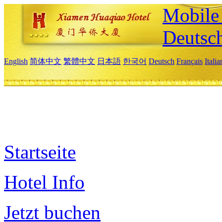
Mobile 
Deutsc
English
简体中文
繁體中文
日本語
한국어
Deutsch
Français
Itali
Startseite
Hotel Info
Jetzt buchen