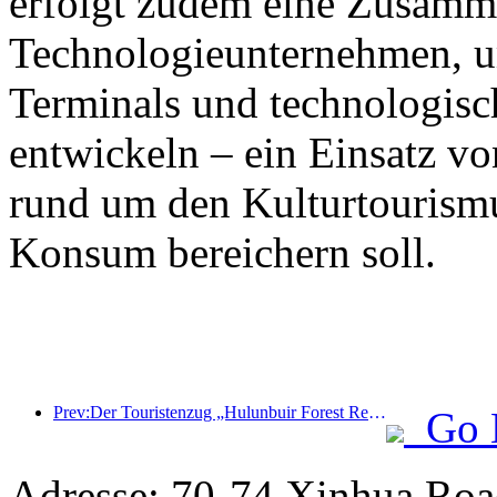
erfolgt zudem eine Zusamm
Technologieunternehmen, 
Terminals und technologisc
entwickeln – ein Einsatz vo
rund um den Kulturtourism
Konsum bereichern soll.
Prev:Der Touristenzug „Hulunbuir Forest Rendezvous - Daxinganling Express - Starlight Train - Tianyi Journey“ tritt seine Jungfernfahrt an.
Go 
Adresse: 70-74 Xinhua Road