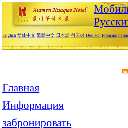
Мобиль
Русски
English
简体中文
繁體中文
日本語
한국어
Deutsch
Français
Itali
Главная
Информация
забронировать