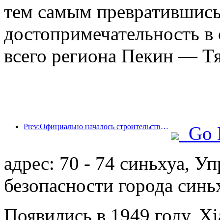
тем самым превратившись
достопримечательность в 
всего региона Пекин — Т
Prev:Официально началось строительство жилого комплекса 'Сиань Цюйцзян Тайпинфан', общая площадь застройки которого составляет 137 000 квадратных метров.
Go 
адрес: 70 - 74 синьхуа, 
безопасности города синь
Появились в 1949 году, Xi