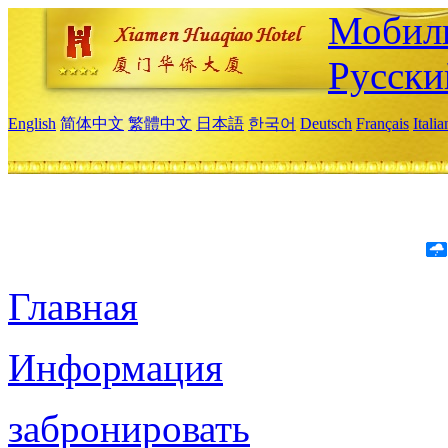
Мобиль
Русски
English
简体中文
繁體中文
日本語
한국어
Deutsch
Français
Itali
Главная
Информация
забронировать