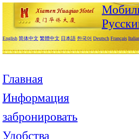
Мобиль
Русски
English
简体中文
繁體中文
日本語
한국어
Deutsch
Français
Itali
Главная
Информация
забронировать
Удобства