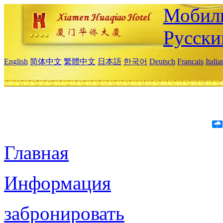
Мобиль
Русски
English
简体中文
繁體中文
日本語
한국어
Deutsch
Français
Itali
Главная
Информация
забронировать