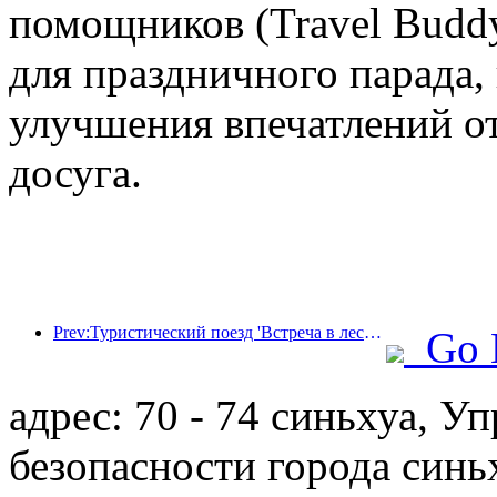
помощников (Travel Budd
для праздничного парада,
улучшения впечатлений от
досуга.
Prev:Туристический поезд 'Встреча в лесу Хулунбуир - Экспресс Дасинганлин - Поезд 'Звездный свет' - Путешествие в Тяньи' совершает свой первый рейс.
Go 
адрес: 70 - 74 синьхуа, 
безопасности города синь