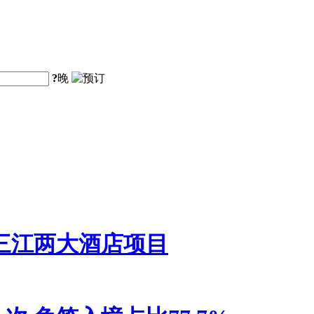
?
晚
三江两大酒店项目