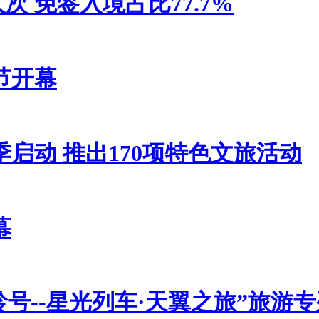
人次 免签入境占比77.7%
节开幕
启动 推出170项特色文旅活动
幕
号--星光列车·天翼之旅”旅游