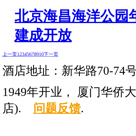
北京海昌海洋公园年
建成开放
上一页
1
2
3
4
5
6
7
8
9
10
下一页
酒店地址：新华路70-7
1949年开业， 厦门华
店).
问题反馈
.