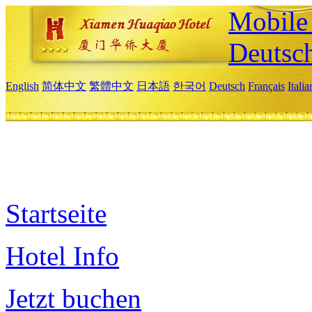
Mobile 
Deutsc
English
简体中文
繁體中文
日本語
한국어
Deutsch
Français
Itali
Startseite
Hotel Info
Jetzt buchen