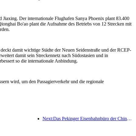
d Jiaxing. Der internationale Flughafen Sanya Phoenix plant 83.400
Qionghai Bo'ao plant die Aufnahme des Betriebs von 12 Strecken mit
rden.
d deckt damit wichtige Städte der Neuen Seidenstraße und der RCEP-
weitert damit sein Streckennetz nach Südostasien und in
bessert so die internationale Anbindung.
essern wird, um den Passagierverkehr und die regionale
Next:Das Pekinger Eisenbahnbüro der China Railway hat den Transportbetrieb anlässlich des Qingming-Festivals aufgenommen und rechnet mit 7,37 Millionen Fahrgästen.