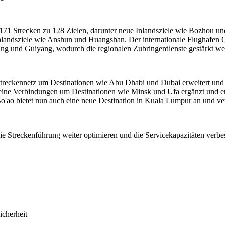
171 Strecken zu 128 Zielen, darunter neue Inlandsziele wie Bozhou un
Inlandsziele wie Anshun und Huangshan. Der internationale Flughafen 
ng und Guiyang, wodurch die regionalen Zubringerdienste gestärkt we
s Streckennetz um Destinationen wie Abu Dhabi und Dubai erweitert un
seine Verbindungen um Destinationen wie Minsk und Ufa ergänzt und er
o'ao bietet nun auch eine neue Destination in Kuala Lumpur an und ver
die Streckenführung weiter optimieren und die Servicekapazitäten verb
icherheit