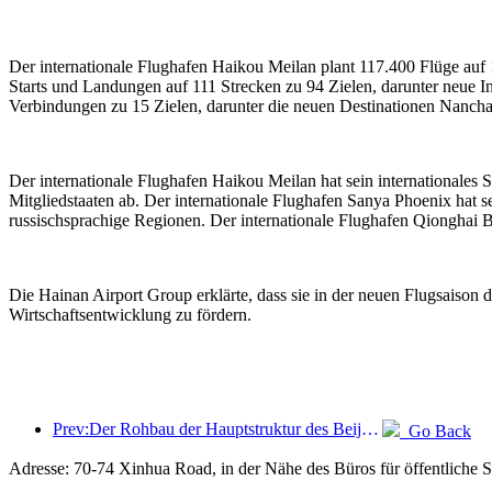
Der internationale Flughafen Haikou Meilan plant 117.400 Flüge auf 
Starts und Landungen auf 111 Strecken zu 94 Zielen, darunter neue 
Verbindungen zu 15 Zielen, darunter die neuen Destinationen Nancha
Der internationale Flughafen Haikou Meilan hat sein internationale
Mitgliedstaaten ab. Der internationale Flughafen Sanya Phoenix hat 
russischsprachige Regionen. Der internationale Flughafen Qionghai B
Die Hainan Airport Group erklärte, dass sie in der neuen Flugsaison 
Wirtschaftsentwicklung zu fördern.
Prev:Der Rohbau der Hauptstruktur des Beijing Haichang Ocean Park soll bis Ende des Jahres fertiggestellt sein; die Fertigstellung und Eröffnung werden für das Jahr 2027 erwartet.
Go Back
Adresse: 70-74 Xinhua Road, in der Nähe des Büros für öffentliche S