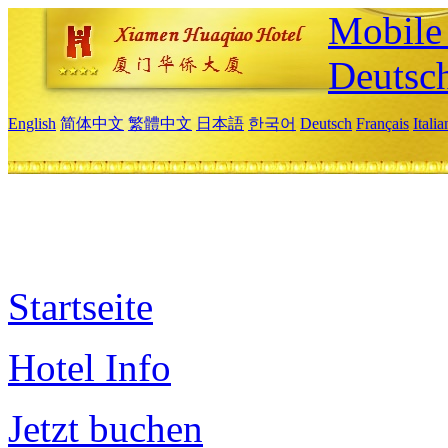
Mobile 
Deutsc
English
简体中文
繁體中文
日本語
한국어
Deutsch
Français
Itali
Startseite
Hotel Info
Jetzt buchen