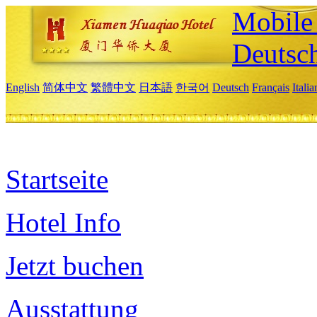
Mobile 
Deutsc
English
简体中文
繁體中文
日本語
한국어
Deutsch
Français
Itali
Startseite
Hotel Info
Jetzt buchen
Ausstattung