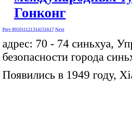
Гонконг
Prev
8
9
10
11
12
13
14
15
16
17
Next
адрес: 70 - 74 синьхуа, 
безопасности города синь
Появились в 1949 году, Xi