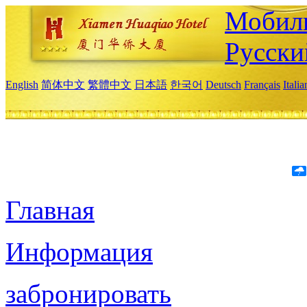
Мобиль
Русски
English
简体中文
繁體中文
日本語
한국어
Deutsch
Français
Itali
Главная
Информация
забронировать