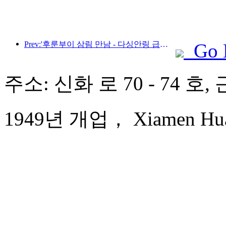
Prev:'후룬부이 삼림 만남 - 다싱안링 급행열차 - 별빛 열차 - 천이 여행' 관광열차가 첫 운행을 시작합니다.
Go 
주소: 신화 로 70 - 74 호
1949년 개업， Xiamen Huaq