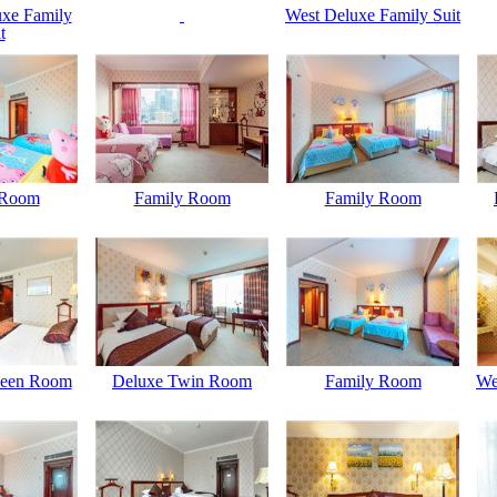
xe Family
West Deluxe Family Suit
t
 Room
Family Room
Family Room
ueen Room
Deluxe Twin Room
Family Room
We