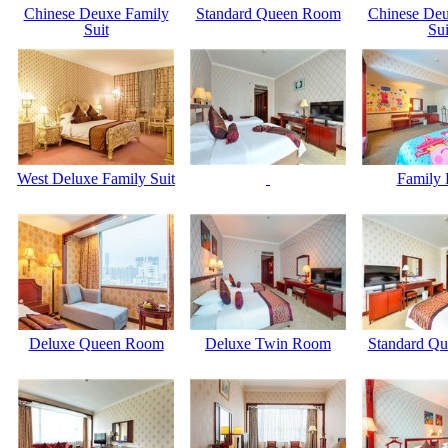
Chinese Deuxe Family
Standard Queen Room
Chinese Deu
Suit
Sui
West Deluxe Family Suit
Family
Deluxe Queen Room
Deluxe Twin Room
Standard Q