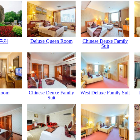
근처
Deluxe Queen Room
Chinese Deuxe Family
Suit
Room
Chinese Deuxe Family
West Deluxe Family Suit
Suit