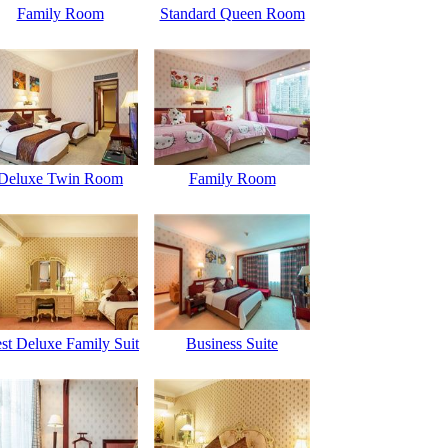
Family Room
Standard Queen Room
Deluxe Twin Room
Family Room
st Deluxe Family Suit
Business Suite