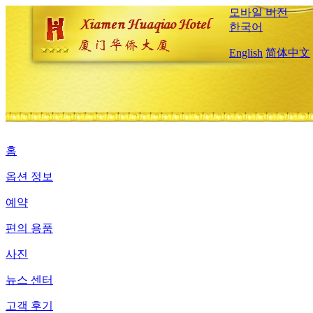
모바일 버전
한국어
English
简体中文
홈
옵션 정보
예약
편의 용품
사진
뉴스 센터
고객 후기