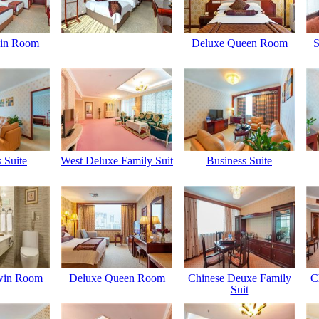
in Room
Deluxe Queen Room
S
 Suite
West Deluxe Family Suit
Business Suite
win Room
Deluxe Queen Room
Chinese Deuxe Family
C
Suit